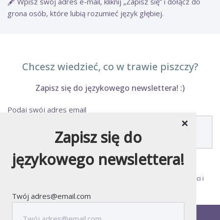
🖋️ Wpisz swój adres e-mail, kliknij „Zapisz się” i dołącz do
grona osób, które lubią rozumieć język głębiej.
Chcesz wiedzieć, co w trawie piszczy?
Zapisz się do językowego newslettera! :)
Podaj swój adres email
×
Zapisz się do
językowego newslettera!
Zapisując się do newslettera akceptujesz
Politykę Prywatności
i
regulamin newslettera
.
Twój adres@email.com
kontakt
media
redakcja
o stronie