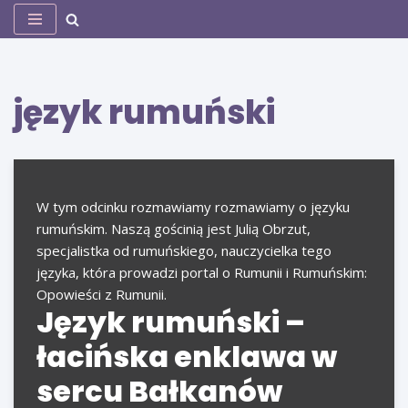
Przejdź
do
treści
język rumuński
W tym odcinku rozmawiamy rozmawiamy o języku
rumuńskim. Naszą gościnią jest Julią Obrzut,
specjalistka od rumuńskiego, nauczycielka tego
języka, która prowadzi portal o Rumunii i Rumuńskim:
Opowieści z Rumunii.
Język rumuński –
łacińska enklawa w
sercu Bałkanów