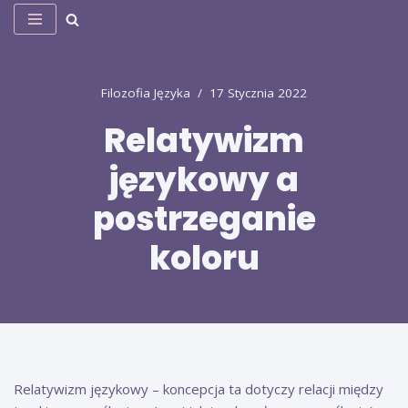
Przejdź
do
treści
Filozofia Języka
17 Stycznia 2022
Relatywizm
językowy a
postrzeganie
koloru
Relatywizm językowy – koncepcja ta dotyczy relacji między