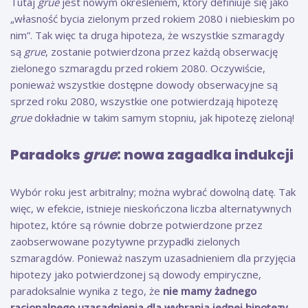
Tutaj
grue
jest nowym określeniem, który definiuje się jako
„własność bycia zielonym przed rokiem 2080 i niebieskim po
nim”. Tak więc ta druga hipoteza, że wszystkie szmaragdy
są
grue
, zostanie potwierdzona przez każdą obserwację
zielonego szmaragdu przed rokiem 2080. Oczywiście,
ponieważ wszystkie dostępne dowody obserwacyjne są
sprzed roku 2080, wszystkie one potwierdzają hipotezę
grue
dokładnie w takim samym stopniu, jak hipotezę zieloną!
Paradoks
grue
: nowa zagadka indukcji
Wybór roku jest arbitralny; można wybrać dowolną datę. Tak
więc, w efekcie, istnieje nieskończona liczba alternatywnych
hipotez, które są równie dobrze potwierdzone przez
zaobserwowane pozytywne przypadki zielonych
szmaragdów. Ponieważ naszym uzasadnieniem dla przyjęcia
hipotezy jako potwierdzonej są dowody empiryczne,
paradoksalnie wynika z tego, że
nie mamy żadnego
racjonalnego uzasadnienia dla wybrania jednej hipotezy