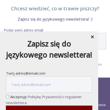
Chcesz wiedzieć, co w trawie piszczy?
Zapisz się do językowego newslettera! :)
Podaj swój adres email
×
Zapisz się do
językowego newslettera!
Zapisując się do newslettera akceptujesz
Politykę Prywatności
i
regulamin newslettera
.
Twój adres@email.com
kontakt
media
redakcja
o stronie
polityka prywatności
newsletter
Akceptuję
Politykę Prywatności
i
regulamin
Wszystkie teksty powstające na tej stronie są naszymi
newslettera
.
autorskimi dziełami. W przypadku cytowania lub inspirowania