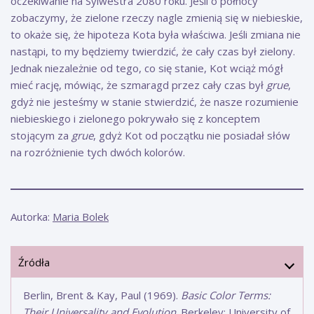
oczekiwanie na Sylwestra 2080 roku. Jeśli o północy
zobaczymy, że zielone rzeczy nagle zmienią się w niebieskie,
to okaże się, że hipoteza Kota była właściwa. Jeśli zmiana nie
nastąpi, to my będziemy twierdzić, że cały czas był zielony.
Jednak niezależnie od tego, co się stanie, Kot wciąż mógł
mieć rację, mówiąc, że szmaragd przez cały czas był
grue
,
gdyż nie jesteśmy w stanie stwierdzić, że nasze rozumienie
niebieskiego i zielonego pokrywało się z konceptem
stojącym za
grue
, gdyż Kot od początku nie posiadał słów
na rozróżnienie tych dwóch kolorów.
Autorka:
Maria Bolek
Źródła
Berlin, Brent & Kay, Paul (1969).
Basic Color Terms:
Their Universality and Evolution
. Berkeley: University of