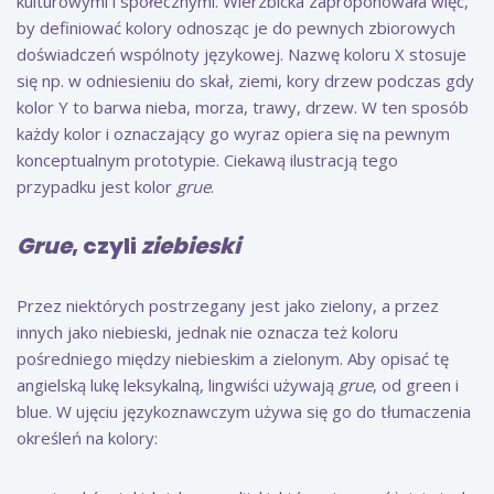
kulturowymi i społecznymi. Wierzbicka zaproponowała więc,
by definiować kolory odnosząc je do pewnych zbiorowych
doświadczeń wspólnoty językowej. Nazwę koloru X stosuje
się np. w odniesieniu do skał, ziemi, kory drzew podczas gdy
kolor Y to barwa nieba, morza, trawy, drzew. W ten sposób
każdy kolor i oznaczający go wyraz opiera się na pewnym
konceptualnym prototypie. Ciekawą ilustracją tego
przypadku jest kolor
grue
.
Grue
, czyli
ziebieski
Przez niektórych postrzegany jest jako zielony, a przez
innych jako niebieski, jednak nie oznacza też koloru
pośredniego między niebieskim a zielonym. Aby opisać tę
angielską lukę leksykalną, lingwiści używają
grue
, od green i
blue. W ujęciu językoznawczym używa się go do tłumaczenia
określeń na kolory: