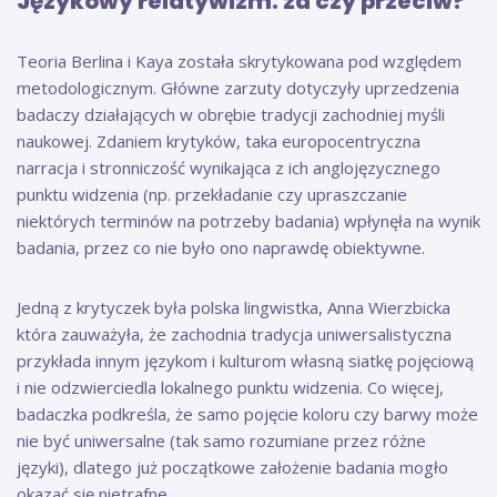
Językowy relatywizm: za czy przeciw?
Teoria Berlina i Kaya została skrytykowana pod względem
metodologicznym. Główne zarzuty dotyczyły uprzedzenia
badaczy działających w obrębie tradycji zachodniej myśli
naukowej. Zdaniem krytyków, taka europocentryczna
narracja i stronniczość wynikająca z ich anglojęzycznego
punktu widzenia (np. przekładanie czy upraszczanie
niektórych terminów na potrzeby badania) wpłynęła na wynik
badania, przez co nie było ono naprawdę obiektywne.
Jedną z krytyczek była polska lingwistka, Anna Wierzbicka
która zauważyła, że zachodnia tradycja uniwersalistyczna
przykłada innym językom i kulturom własną siatkę pojęciową
i nie odzwierciedla lokalnego punktu widzenia. Co więcej,
badaczka podkreśla, że samo pojęcie koloru czy barwy może
nie być uniwersalne (tak samo rozumiane przez różne
języki), dlatego już początkowe założenie badania mogło
okazać się nietrafne.