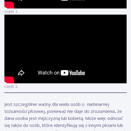
część 1.
część 2.
Jest szczególnie ważny dla wielu osób o niebinarnej
tożsamości płciowej, ponieważ nie daje do zrozumienia, że
dana osoba jest mężczyzną lub kobietą. Może więc odnosić
się także do osób, które identyfikują się z innymi płciami lub