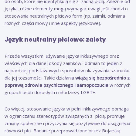
do osób, które nie identyfikują się z żadną płcią. Zależnie od
języka, różne elementy mogą wymagać uwagi jeśli chodzi o
stosowania neutralnych płciowo form (np. zaimki, odmiana
różnych części mowy i inne aspekty językowe).
Język neutralny płciowo: zalety
Przede wszystkim, używanie języka inkluzywnego oraz
właściwych dla danej osoby zaimków i odmian to jeden z
najbardziej pods tawowych sposobów okazywania szacunku
dla jej tożsamości. Takie działania
wiążą się bezpośrednio z
poprawą zdrowia
psychicznego i samopoczucia
w różnych
grupach osób dorosłych i młodzieży LGBT+.
Co więcej, stosowanie języka w pełni inkluzywnego pomaga
w ograniczaniu stereotypów związanych z płcią, promuje
zmiany społeczne i przyczynia się pozytywnie do osiągnięcia
równości płci. Badanie przeprowadzone przez Bojarską