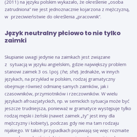
(2011) na języku polskim wykazało, że określenie „osoba
zatrudniona” nie jest jednoznacznie kojarzona z mężczyzną,
w przeciwieństwie do określenia „pracownik”.
Język neutralny płciowo to nie tylko
zaimki
Skupianie uwagi jedynie na zaimkach jest związane
z sytuacją w języku angielskim, gdzie największy problem
stanowi zaimek 3 os. l.poj. (
he, she
). Jednakże, w innych
językach, na przykład w polskim, rodzaj gramatyczny
obejmuje również odmianę samych zaimków, jak i
czasowników, przymiotników i rzeczowników. W wielu
językach afroazjatyckich, np. w semickich sytuacja może być
jeszcze trudniejsza, ponieważ w gramatyce występuje tylko
rodzaj męski i żeński (nawet zaimek „ty” jest inny dla
mężczyzny i kobiety), podczas gdy nie ma tam rodzaju
nijakiego. W takich przypadkach pojawiają się więc rozmaite