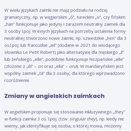
W wielu językach zaimki nie mają podziału na rodzaj
gramatyczny, np. w węgierskim „ő”, tureckim „o”, czy fińskim
„hän” funkcjonuje jako jedyny i zarazem neutralny zaimek dla
3 osoby l.poj. W innych językach na potrzeby ustalenia formy
neutralnej stworzono nowe zaimki, np. szwedzkie „hen” dla 3
os.l.poj. lub francuskie „iel” (dodane w 2021 do wiodącego
słownika Le Petit Robert) jako alternatywę dla męskiego „il”
lub żeńskiego „elle”, podobnie funkcjonuje hiszpańskie „elle”
(złożone z „él” –
on
oraz „ella” –
ona
). W mandaryńskim jest
wspólny zaimek „tā” dla 3 osoby, dla którego wprowadzono
rozróżnienie
Zmiany w angielskich zaimkach
W angielskim proponuje się stosowanie inkluzywnego „they”
w funkcji zaimka 3 os. l.poj. (tzw.
singular they
), np. kiedy nie
wiemy, jak identyfikuje się osoba, o której mowa, możemy