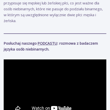
przypisuje się męskiej lub żeńskiej płci, co jest ważne dla
osób niebinarnych, które nie pasuje do podziału binarnego,
w którym są uwzględnione wyłącznie dwie płci: męska i
żeńska.
Posłuchaj naszego
PODCASTU
: rozmowa z badaczem
języka osób niebinarnych.