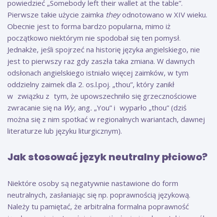
powiedzieć „Somebody left their wallet at the table”.
Pierwsze takie użycie zaimka
they
odnotowano w XIV wieku.
Obecnie jest to forma bardzo popularna, mimo iż
początkowo niektórym nie spodobał się ten pomysł.
Jednakże, jeśli spojrzeć na historię języka angielskiego, nie
jest to pierwszy raz gdy zaszła taka zmiana. W dawnych
odsłonach angielskiego istniało więcej zaimków, w tym
oddzielny zaimek dla 2. os.l.poj. „thou”, który zanikł
w związku z tym, że upowszechniło się grzecznościowe
zwracanie się na
Wy,
ang
.
„You” i wyparło „thou” (dziś
można się z nim spotkać w regionalnych wariantach, dawnej
literaturze lub języku liturgicznym).
Jak stosować język neutralny płciowo?
Niektóre osoby są negatywnie nastawione do form
neutralnych, zasłaniając się np. poprawnością językową.
Należy tu pamiętać, że arbitralna formalna poprawność