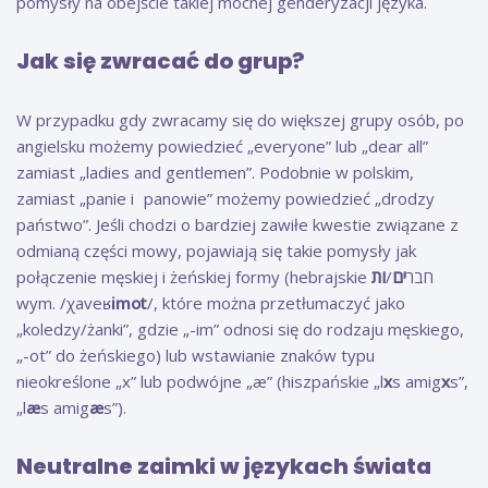
pomysły na obejście takiej mocnej genderyzacji języka.
Jak się zwracać do grup?
W przypadku gdy zwracamy się do większej grupy osób, po
angielsku możemy powiedzieć „everyone” lub „dear all”
zamiast „ladies and gentlemen”. Podobnie w polskim,
zamiast „panie i panowie” możemy powiedzieć „drodzy
państwo”. Jeśli chodzi o bardziej zawiłe kwestie związane z
odmianą części mowy, pojawiają się takie pomysły jak
ות
/
ים
połączenie męskiej i żeńskiej formy (hebrajskie חבר
wym. /χaveʁ
imot
/, które można przetłumaczyć jako
„koledzy/żanki”, gdzie „-im” odnosi się do rodzaju męskiego,
„-ot” do żeńskiego) lub wstawianie znaków typu
nieokreślone „x” lub podwójne „æ” (hiszpańskie „l
x
s amig
x
s”,
„l
æ
s amig
æ
s”).
Neutralne zaimki w językach świata