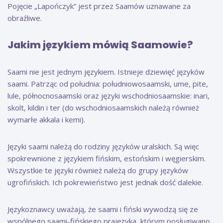
Pojęcie „Lapończyk” jest przez Saamów uznawane za
obraźliwe.
Jakim językiem mówią Saamowie?
Saami nie jest jednym językiem. Istnieje dziewięć języków
saami. Patrząc od południa: południowosaamski, ume, pite,
lule, północnosaamski oraz języki wschodniosaamskie: inari,
skolt, kildin i ter (do wschodniosaamskich należą również
wymarłe akkala i kemi).
Języki saami należą do rodziny języków uralskich. Są więc
spokrewnione z językiem fińskim, estońskim i węgierskim.
Wszystkie te języki również należą do grupy języków
ugrofińskich. Ich pokrewieństwo jest jednak dość dalekie.
Językoznawcy uważają, że saami i fiński wywodzą się ze
wspólnego saami-fińskiego prajęzyka, którym posługiwano