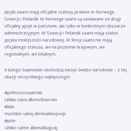
Języki saami mają oficjalne statusy prawne w Norwegii,
Szwecji i Finlandii. W Norwegii saami są uznawane za drugi
oficjalny język w państwie, ale tylko w konkretnym obszarze
administracyjnym. W Szwecji i Finlandii saami mają status
języka mniejszości narodowej. W Rosji saami nie mają
oficjalnego statusu, ani na poziomie krajowym, ani
regionalnym, ani lokalnym.
6 lutego Saamowie obchodzą swoje święto narodowe – z tej
okazji: wszystkiego najlepszego!
❄️północnosaamski
Lihkku sámi álbmotbeivviin
❄️lule
Vuorbbe sámij álmmukbiejvvijn
❄️pite
Lihkko sáme älbmukbäjjváj