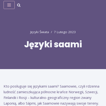
Przejdź
do
treści
Języki Świata
7 Lutego 2023
Języki saami
Kto posługuje się językami saami? Saamowie, czyli rdzenna
ludność zamieszkująca północne krańce Norwegii, Szwecji,
Finlandii i Rosji – kulturalno-geograficzny region zwany
Laponią, albo Sápmi, jak Saamowie nazywają swoje tereny.