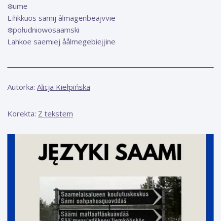
❄️ume
Lïhkkuos sämij ålmagenbeäjvvie
❄️południowosaamski
Lahkoe saemiej åålmegebiejjine
Autorka:
Alicja Kiełpińska
Korekta:
Z tekstem